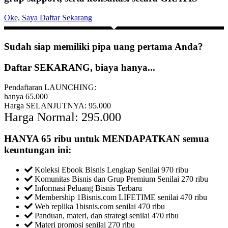
Oke, Saya Daftar Sekarang
Sudah siap memiliki pipa uang pertama Anda?
Daftar SEKARANG, biaya hanya...
Pendaftaran LAUNCHING:
hanya 65.000
Harga SELANJUTNYA: 95.000
Harga Normal: 295.000
HANYA 65 ribu untuk MENDAPATKAN semua
keuntungan ini:
Koleksi Ebook Bisnis Lengkap Senilai 970 ribu
Komunitas Bisnis dan Grup Premium Senilai 270 ribu
Informasi Peluang Bisnis Terbaru
Membership 1Bisnis.com LIFETIME senilai 470 ribu
Web replika 1bisnis.com senilai 470 ribu
Panduan, materi, dan strategi senilai 470 ribu
Materi promosi senilai 270 ribu