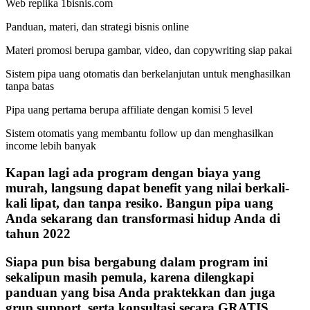
Web replika 1bisnis.com
Panduan, materi, dan strategi bisnis online
Materi promosi berupa gambar, video, dan copywriting siap pakai
Sistem pipa uang otomatis dan berkelanjutan untuk menghasilkan
tanpa batas
Pipa uang pertama berupa affiliate dengan komisi 5 level
Sistem otomatis yang membantu follow up dan menghasilkan
income lebih banyak
Kapan lagi ada program dengan biaya yang
murah, langsung dapat benefit yang nilai berkali-
kali lipat, dan tanpa resiko. Bangun pipa uang
Anda sekarang dan transformasi hidup Anda di
tahun 2022
Siapa pun bisa bergabung dalam program ini
sekalipun masih pemula, karena dilengkapi
panduan yang bisa Anda praktekkan dan juga
grup support, serta konsultasi secara GRATIS