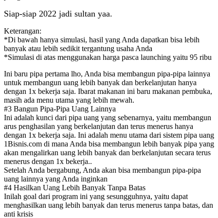
Siap-siap 2022 jadi sultan yaa.
Keterangan:
*Di bawah hanya simulasi, hasil yang Anda dapatkan bisa lebih
banyak atau lebih sedikit tergantung usaha Anda
*Simulasi di atas menggunakan harga pasca launching yaitu 95 ribu
Ini baru pipa pertama lho, Anda bisa membangun pipa-pipa lainnya
untuk membangun uang lebih banyak dan berkelanjutan hanya
dengan 1x bekerja saja. Ibarat makanan ini baru makanan pembuka,
masih ada menu utama yang lebih mewah.
#3 Bangun Pipa-Pipa Uang Lainnya
Ini adalah kunci dari pipa uang yang sebenarnya, yaitu membangun
arus penghasilan yang berkelanjutan dan terus menerus hanya
dengan 1x bekerja saja. Ini adalah menu utama dari sistem pipa uang
1Bisnis.com di mana Anda bisa membangun lebih banyak pipa yang
akan mengalirkan uang lebih banyak dan berkelanjutan secara terus
menerus dengan 1x bekerja..
Setelah Anda bergabung, Anda akan bisa membangun pipa-pipa
uang lainnya yang Anda inginkan
#4 Hasilkan Uang Lebih Banyak Tanpa Batas
Inilah goal dari program ini yang sesungguhnya, yaitu dapat
menghasilkan uang lebih banyak dan terus menerus tanpa batas, dan
anti krisis