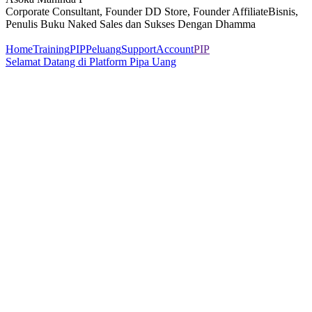
Corporate Consultant, Founder DD Store, Founder AffiliateBisnis,
Penulis Buku Naked Sales dan Sukses Dengan Dhamma
Home
Training
PIP
Peluang
Support
Account
PIP
Selamat Datang di Platform Pipa Uang